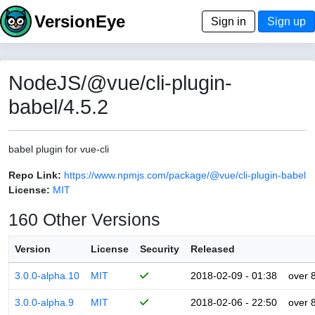
VersionEye
Sign in
Sign up
NodeJS/@vue/cli-plugin-
babel/4.5.2
babel plugin for vue-cli
Repo Link:
https://www.npmjs.com/package/@vue/cli-plugin-babel
License:
MIT
160 Other Versions
Version
License
Security
Released
3.0.0-alpha.10
MIT
2018-02-09 - 01:38
over 
3.0.0-alpha.9
MIT
2018-02-06 - 22:50
over 