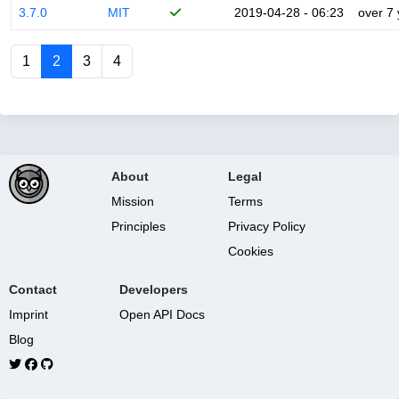
3.7.0
MIT
2019-04-28 - 06:23
over 7
1
2
3
4
About
Legal
Mission
Terms
Principles
Privacy Policy
Cookies
Contact
Developers
Imprint
Open API Docs
Blog