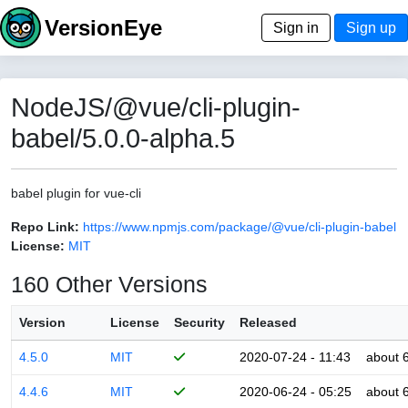
VersionEye
Sign in
Sign up
NodeJS/@vue/cli-plugin-
babel/5.0.0-alpha.5
babel plugin for vue-cli
Repo Link:
https://www.npmjs.com/package/@vue/cli-plugin-babel
License:
MIT
160 Other Versions
Version
License
Security
Released
4.5.0
MIT
2020-07-24 - 11:43
about 
4.4.6
MIT
2020-06-24 - 05:25
about 