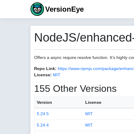
VersionEye
NodeJS/enhanced-r
Offers a async require.resolve function. It's highly co
Repo Link:
https://www.npmjs.com/package/enhanc
License:
MIT
155 Other Versions
Version
License
5.24.5
MIT
5.24.4
MIT