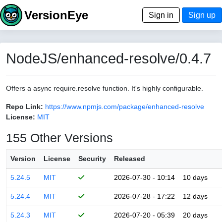
VersionEye
Sign in
Sign up
NodeJS/enhanced-resolve/0.4.7
Offers a async require.resolve function. It's highly configurable.
Repo Link:
https://www.npmjs.com/package/enhanced-resolve
License:
MIT
155 Other Versions
Version
License
Security
Released
5.24.5
MIT
2026-07-30 - 10:14
10 days
5.24.4
MIT
2026-07-28 - 17:22
12 days
5.24.3
MIT
2026-07-20 - 05:39
20 days