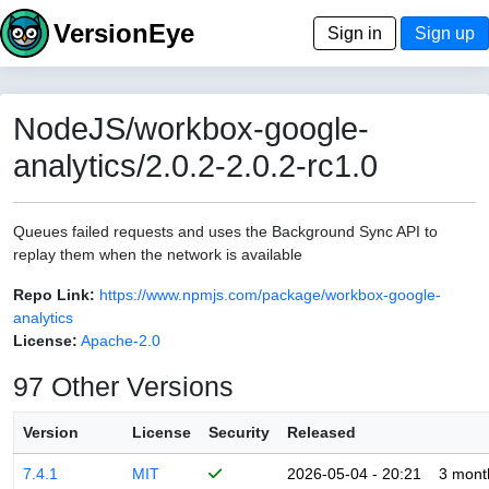
VersionEye
Sign in
Sign up
NodeJS/workbox-google-
analytics/2.0.2-2.0.2-rc1.0
Queues failed requests and uses the Background Sync API to
replay them when the network is available
Repo Link:
https://www.npmjs.com/package/workbox-google-
analytics
License:
Apache-2.0
97 Other Versions
Version
License
Security
Released
7.4.1
MIT
2026-05-04 - 20:21
3 mont