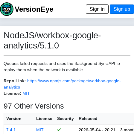
VersionEye
Sign in
Sign up
NodeJS/workbox-google-
analytics/5.1.0
Queues failed requests and uses the Background Sync API to
replay them when the network is available
Repo Link:
https://www.npmjs.com/package/workbox-google-
analytics
License:
MIT
97 Other Versions
Version
License
Security
Released
7.4.1
MIT
2026-05-04 - 20:21
3 mont