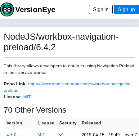
VersionEye
Sign in
Sign up
NodeJS/workbox-navigation-
preload/6.4.2
This library allows developers to opt-in to using Navigation Preload
in their service worker.
Repo Link:
https://www.npmjs.com/package/workbox-navigation-
preload
License:
MIT
70 Other Versions
Version
License
Security
Released
4.3.0
MIT
2019-04-15 - 19:49
over 7