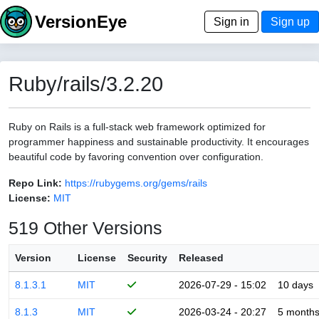
VersionEye
Sign in
Sign up
Ruby/rails/3.2.20
Ruby on Rails is a full-stack web framework optimized for
programmer happiness and sustainable productivity. It encourages
beautiful code by favoring convention over configuration.
Repo Link:
https://rubygems.org/gems/rails
License:
MIT
519 Other Versions
Version
License
Security
Released
8.1.3.1
MIT
2026-07-29 - 15:02
10 days
8.1.3
MIT
2026-03-24 - 20:27
5 month