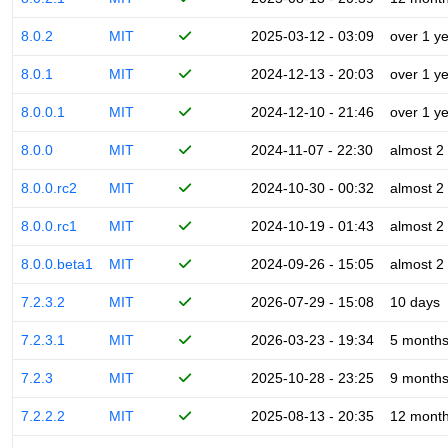
8.0.2
MIT
2025-03-12 - 03:09
over 1 y
8.0.1
MIT
2024-12-13 - 20:03
over 1 y
8.0.0.1
MIT
2024-12-10 - 21:46
over 1 y
8.0.0
MIT
2024-11-07 - 22:30
almost 2
8.0.0.rc2
MIT
2024-10-30 - 00:32
almost 2
8.0.0.rc1
MIT
2024-10-19 - 01:43
almost 2
8.0.0.beta1
MIT
2024-09-26 - 15:05
almost 2
7.2.3.2
MIT
2026-07-29 - 15:08
10 days
7.2.3.1
MIT
2026-03-23 - 19:34
5 month
7.2.3
MIT
2025-10-28 - 23:25
9 month
7.2.2.2
MIT
2025-08-13 - 20:35
12 mont