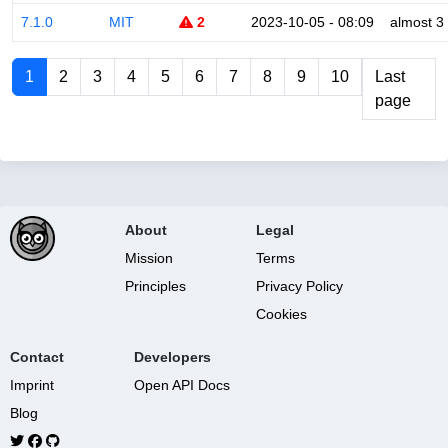
7.1.0
MIT
2
2023-10-05 - 08:09
almost 3
1
2
3
4
5
6
7
8
9
10
Last
page
About
Legal
Mission
Terms
Principles
Privacy Policy
Cookies
Contact
Developers
Imprint
Open API Docs
Blog