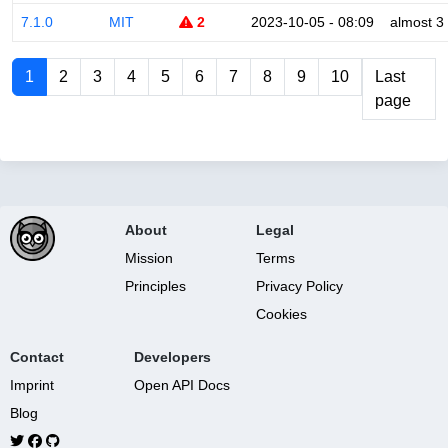
7.1.0
MIT
2
2023-10-05 - 08:09
almost 3
1
2
3
4
5
6
7
8
9
10
Last
page
About
Legal
Mission
Terms
Principles
Privacy Policy
Cookies
Contact
Developers
Imprint
Open API Docs
Blog