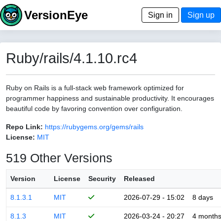
VersionEye
Sign in
Sign up
Ruby/rails/4.1.10.rc4
Ruby on Rails is a full-stack web framework optimized for
programmer happiness and sustainable productivity. It encourages
beautiful code by favoring convention over configuration.
Repo Link:
https://rubygems.org/gems/rails
License:
MIT
519 Other Versions
Version
License
Security
Released
8.1.3.1
MIT
2026-07-29 - 15:02
8 days
8.1.3
MIT
2026-03-24 - 20:27
4 month