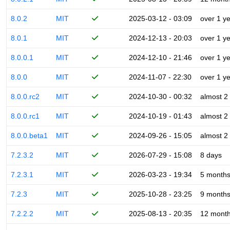
8.0.2
MIT
2025-03-12 - 03:09
over 1 y
8.0.1
MIT
2024-12-13 - 20:03
over 1 y
8.0.0.1
MIT
2024-12-10 - 21:46
over 1 y
8.0.0
MIT
2024-11-07 - 22:30
over 1 y
8.0.0.rc2
MIT
2024-10-30 - 00:32
almost 2
8.0.0.rc1
MIT
2024-10-19 - 01:43
almost 2
8.0.0.beta1
MIT
2024-09-26 - 15:05
almost 2
7.2.3.2
MIT
2026-07-29 - 15:08
8 days
7.2.3.1
MIT
2026-03-23 - 19:34
5 month
7.2.3
MIT
2025-10-28 - 23:25
9 month
7.2.2.2
MIT
2025-08-13 - 20:35
12 mont