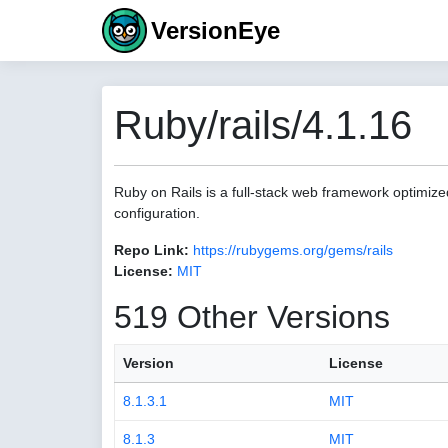
VersionEye
Ruby/rails/4.1.16
Ruby on Rails is a full-stack web framework optimize
configuration.
Repo Link:
https://rubygems.org/gems/rails
License:
MIT
519 Other Versions
Version
License
8.1.3.1
MIT
8.1.3
MIT