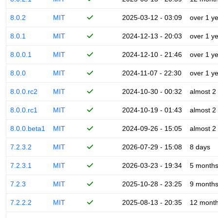
8.0.2
MIT
2025-03-12 - 03:09
over 1 y
8.0.1
MIT
2024-12-13 - 20:03
over 1 y
8.0.0.1
MIT
2024-12-10 - 21:46
over 1 y
8.0.0
MIT
2024-11-07 - 22:30
over 1 y
8.0.0.rc2
MIT
2024-10-30 - 00:32
almost 2
8.0.0.rc1
MIT
2024-10-19 - 01:43
almost 2
8.0.0.beta1
MIT
2024-09-26 - 15:05
almost 2
7.2.3.2
MIT
2026-07-29 - 15:08
8 days
7.2.3.1
MIT
2026-03-23 - 19:34
5 month
7.2.3
MIT
2025-10-28 - 23:25
9 month
7.2.2.2
MIT
2025-08-13 - 20:35
12 mont