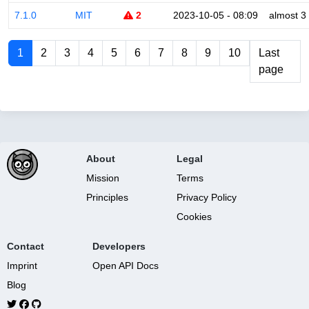
7.1.0
MIT
2
2023-10-05 - 08:09
almost 3
1
2
3
4
5
6
7
8
9
10
Last
page
About
Legal
Mission
Terms
Principles
Privacy Policy
Cookies
Contact
Developers
Imprint
Open API Docs
Blog