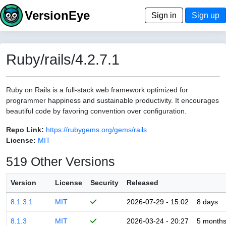
VersionEye
Sign in
Sign up
Ruby/rails/4.2.7.1
Ruby on Rails is a full-stack web framework optimized for
programmer happiness and sustainable productivity. It encourages
beautiful code by favoring convention over configuration.
Repo Link:
https://rubygems.org/gems/rails
License:
MIT
519 Other Versions
Version
License
Security
Released
8.1.3.1
MIT
2026-07-29 - 15:02
8 days
8.1.3
MIT
2026-03-24 - 20:27
5 month