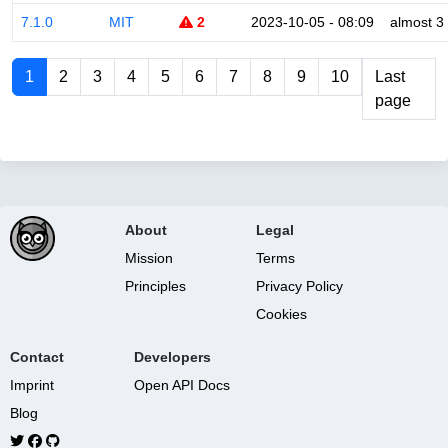
7.1.0
MIT
2
2023-10-05 - 08:09
almost 3
1
2
3
4
5
6
7
8
9
10
Last
page
About
Legal
Mission
Terms
Principles
Privacy Policy
Cookies
Contact
Developers
Imprint
Open API Docs
Blog