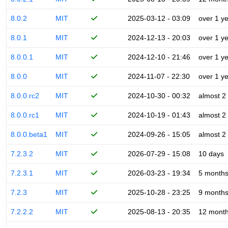
8.0.2
MIT
2025-03-12 - 03:09
over 1 y
8.0.1
MIT
2024-12-13 - 20:03
over 1 y
8.0.0.1
MIT
2024-12-10 - 21:46
over 1 y
8.0.0
MIT
2024-11-07 - 22:30
over 1 y
8.0.0.rc2
MIT
2024-10-30 - 00:32
almost 2
8.0.0.rc1
MIT
2024-10-19 - 01:43
almost 2
8.0.0.beta1
MIT
2024-09-26 - 15:05
almost 2
7.2.3.2
MIT
2026-07-29 - 15:08
10 days
7.2.3.1
MIT
2026-03-23 - 19:34
5 month
7.2.3
MIT
2025-10-28 - 23:25
9 month
7.2.2.2
MIT
2025-08-13 - 20:35
12 mont