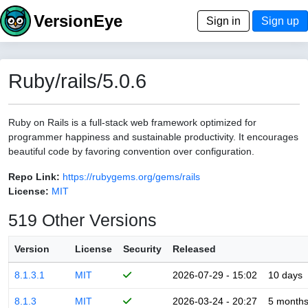
VersionEye
Sign in
Sign up
Ruby/rails/5.0.6
Ruby on Rails is a full-stack web framework optimized for
programmer happiness and sustainable productivity. It encourages
beautiful code by favoring convention over configuration.
Repo Link:
https://rubygems.org/gems/rails
License:
MIT
519 Other Versions
Version
License
Security
Released
8.1.3.1
MIT
2026-07-29 - 15:02
10 days
8.1.3
MIT
2026-03-24 - 20:27
5 month