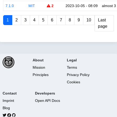
7.1.0
MIT
2
2023-10-05 - 08:09
almost 3
1
2
3
4
5
6
7
8
9
10
Last
page
About
Legal
Mission
Terms
Principles
Privacy Policy
Cookies
Contact
Developers
Imprint
Open API Docs
Blog