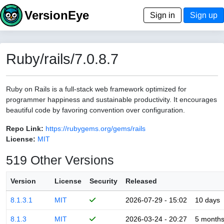
VersionEye
Sign in
Sign up
Ruby/rails/7.0.8.7
Ruby on Rails is a full-stack web framework optimized for
programmer happiness and sustainable productivity. It encourages
beautiful code by favoring convention over configuration.
Repo Link:
https://rubygems.org/gems/rails
License:
MIT
519 Other Versions
Version
License
Security
Released
8.1.3.1
MIT
2026-07-29 - 15:02
10 days
8.1.3
MIT
2026-03-24 - 20:27
5 month