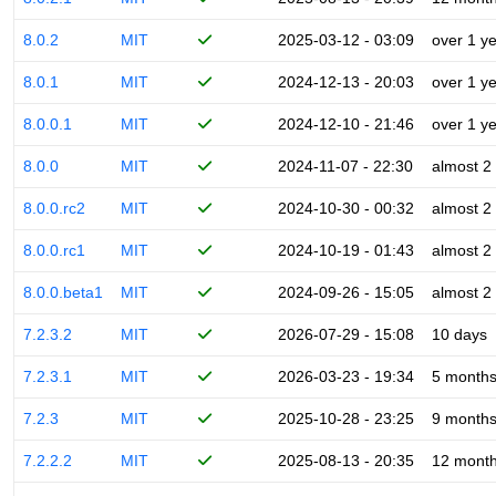
8.0.2
MIT
2025-03-12 - 03:09
over 1 y
8.0.1
MIT
2024-12-13 - 20:03
over 1 y
8.0.0.1
MIT
2024-12-10 - 21:46
over 1 y
8.0.0
MIT
2024-11-07 - 22:30
almost 2
8.0.0.rc2
MIT
2024-10-30 - 00:32
almost 2
8.0.0.rc1
MIT
2024-10-19 - 01:43
almost 2
8.0.0.beta1
MIT
2024-09-26 - 15:05
almost 2
7.2.3.2
MIT
2026-07-29 - 15:08
10 days
7.2.3.1
MIT
2026-03-23 - 19:34
5 month
7.2.3
MIT
2025-10-28 - 23:25
9 month
7.2.2.2
MIT
2025-08-13 - 20:35
12 mont