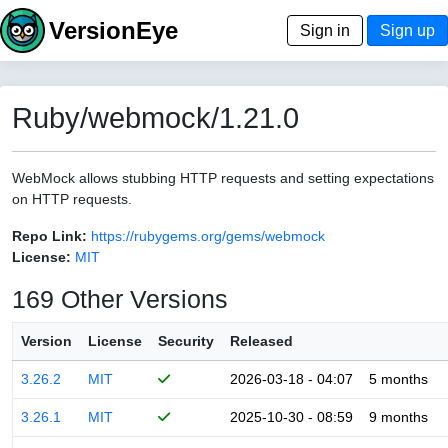
VersionEye
Sign in
Sign up
Ruby/webmock/1.21.0
WebMock allows stubbing HTTP requests and setting expectations
on HTTP requests.
Repo Link:
https://rubygems.org/gems/webmock
License:
MIT
169 Other Versions
Version
License
Security
Released
3.26.2
MIT
2026-03-18 - 04:07
5 months
3.26.1
MIT
2025-10-30 - 08:59
9 months