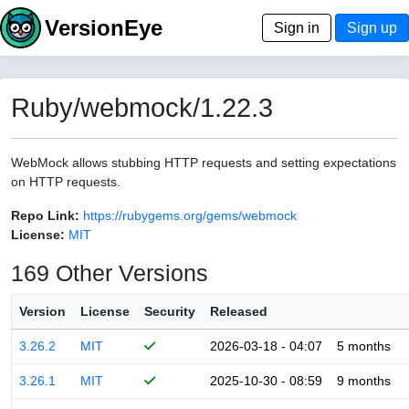
VersionEye
Sign in
Sign up
Ruby/webmock/1.22.3
WebMock allows stubbing HTTP requests and setting expectations
on HTTP requests.
Repo Link:
https://rubygems.org/gems/webmock
License:
MIT
169 Other Versions
Version
License
Security
Released
3.26.2
MIT
2026-03-18 - 04:07
5 months
3.26.1
MIT
2025-10-30 - 08:59
9 months