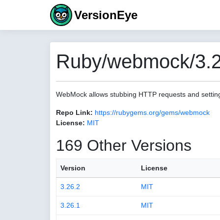
VersionEye
Ruby/webmock/3.2
WebMock allows stubbing HTTP requests and settin
Repo Link:
https://rubygems.org/gems/webmock
License:
MIT
169 Other Versions
Version
License
3.26.2
MIT
3.26.1
MIT