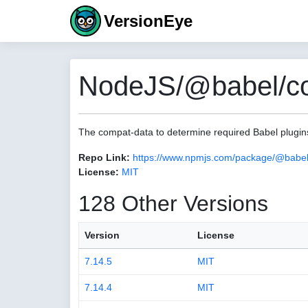
VersionEye
NodeJS/@babel/co
The compat-data to determine required Babel plugin
Repo Link:
https://www.npmjs.com/package/@babel
License:
MIT
128 Other Versions
Version
License
7.14.5
MIT
7.14.4
MIT