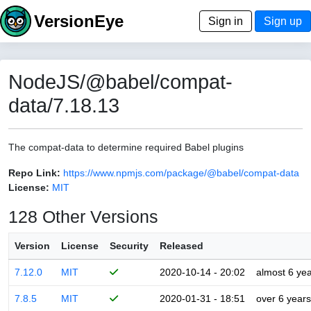
VersionEye
Sign in
Sign up
NodeJS/@babel/compat-
data/7.18.13
The compat-data to determine required Babel plugins
Repo Link:
https://www.npmjs.com/package/@babel/compat-data
License:
MIT
128 Other Versions
Version
License
Security
Released
7.12.0
MIT
2020-10-14 - 20:02
almost 6 ye
7.8.5
MIT
2020-01-31 - 18:51
over 6 years