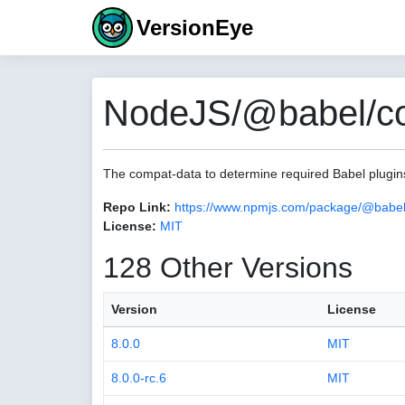
VersionEye
NodeJS/@babel/co
The compat-data to determine required Babel plugin
Repo Link:
https://www.npmjs.com/package/@babel
License:
MIT
128 Other Versions
Version
License
8.0.0
MIT
8.0.0-rc.6
MIT