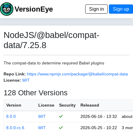
VersionEye
Sign in
Sign up
NodeJS/@babel/compat-
data/7.25.8
The compat-data to determine required Babel plugins
Repo Link:
https://www.npmjs.com/package/@babel/compat-data
License:
MIT
128 Other Versions
Version
License
Security
Released
8.0.0
MIT
2026-06-16 - 13:32
about
8.0.0-rc.6
MIT
2026-05-25 - 10:22
3 mon