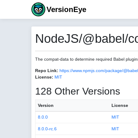
VersionEye
NodeJS/@babel/co
The compat-data to determine required Babel plugin
Repo Link:
https://www.npmjs.com/package/@babel
License:
MIT
128 Other Versions
Version
License
8.0.0
MIT
8.0.0-rc.6
MIT