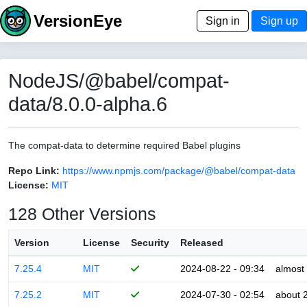
VersionEye
Sign in
Sign up
NodeJS/@babel/compat-
data/8.0.0-alpha.6
The compat-data to determine required Babel plugins
Repo Link:
https://www.npmjs.com/package/@babel/compat-data
License:
MIT
128 Other Versions
Version
License
Security
Released
7.25.4
MIT
2024-08-22 - 09:34
almost
7.25.2
MIT
2024-07-30 - 02:54
about 