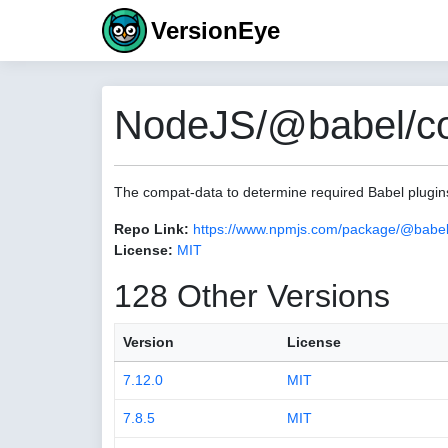
VersionEye
NodeJS/@babel/com
The compat-data to determine required Babel plugin
Repo Link:
https://www.npmjs.com/package/@babel
License:
MIT
128 Other Versions
Version
License
7.12.0
MIT
7.8.5
MIT