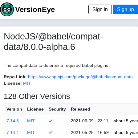
VersionEye
Sign in
Sign up
NodeJS/@babel/compat-
data/8.0.0-alpha.6
The compat-data to determine required Babel plugins
Repo Link:
https://www.npmjs.com/package/@babel/compat-data
License:
MIT
128 Other Versions
Version
License
Security
Released
7.14.5
MIT
2021-06-09 - 23:11
about 5 yea
7.14.4
MIT
2021-05-28 - 16:59
about 5 yea