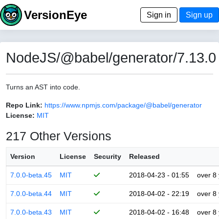
VersionEye
Sign in
Sign up
NodeJS/@babel/generator/7.13.0
Turns an AST into code.
Repo Link:
https://www.npmjs.com/package/@babel/generator
License:
MIT
217 Other Versions
Version
License
Security
Released
7.0.0-beta.45
MIT
2018-04-23 - 01:55
over 8
7.0.0-beta.44
MIT
2018-04-02 - 22:19
over 8
7.0.0-beta.43
MIT
2018-04-02 - 16:48
over 8