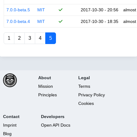
7.0.0-beta.5
MIT
2017-10-30 - 20:56
almost
7.0.0-beta.4
MIT
2017-10-30 - 18:35
almost
1
2
3
4
5
About
Legal
Mission
Terms
Principles
Privacy Policy
Cookies
Contact
Developers
Imprint
Open API Docs
Blog