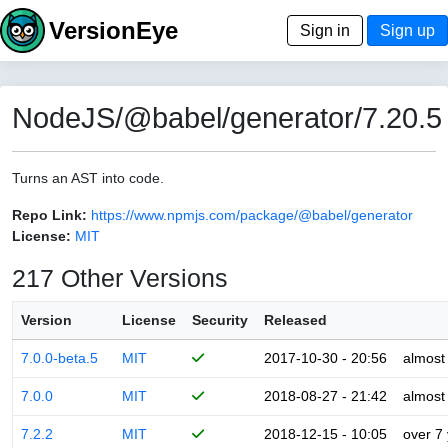
VersionEye
Sign in
Sign up
NodeJS/@babel/generator/7.20.5
Turns an AST into code.
Repo Link:
https://www.npmjs.com/package/@babel/generator
License:
MIT
217 Other Versions
Version
License
Security
Released
7.0.0-beta.5
MIT
2017-10-30 - 20:56
almost
7.0.0
MIT
2018-08-27 - 21:42
almost
7.2.2
MIT
2018-12-15 - 10:05
over 7