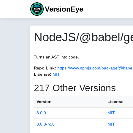
VersionEye
NodeJS/@babel/ge
Turns an AST into code.
Repo Link:
https://www.npmjs.com/package/@babel
License:
MIT
217 Other Versions
Version
License
8.0.0
MIT
8.0.0-rc.6
MIT