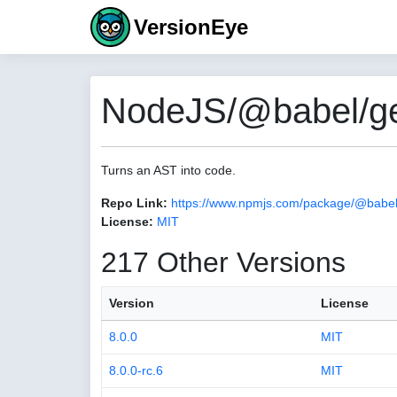
VersionEye
NodeJS/@babel/gen
Turns an AST into code.
Repo Link:
https://www.npmjs.com/package/@babel
License:
MIT
217 Other Versions
Version
License
8.0.0
MIT
8.0.0-rc.6
MIT