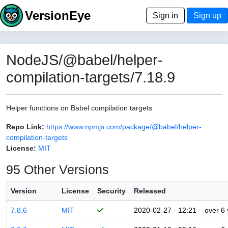
VersionEye
Sign in
Sign up
NodeJS/@babel/helper-
compilation-targets/7.18.9
Helper functions on Babel compilation targets
Repo Link:
https://www.npmjs.com/package/@babel/helper-
compilation-targets
License:
MIT
95 Other Versions
Version
License
Security
Released
7.8.6
MIT
2020-02-27 - 12:21
over 6