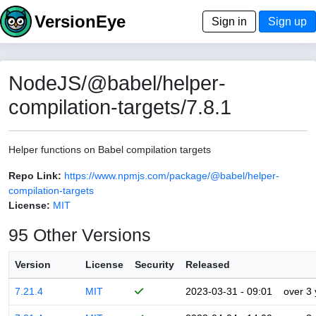
VersionEye
Sign in
Sign up
NodeJS/@babel/helper-
compilation-targets/7.8.1
Helper functions on Babel compilation targets
Repo Link:
https://www.npmjs.com/package/@babel/helper-
compilation-targets
License:
MIT
95 Other Versions
Version
License
Security
Released
7.21.4
MIT
2023-03-31 - 09:01
over 3