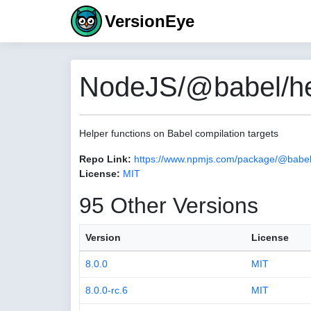
VersionEye
NodeJS/@babel/hel
Helper functions on Babel compilation targets
Repo Link:
https://www.npmjs.com/package/@babel/
License:
MIT
95 Other Versions
Version
License
8.0.0
MIT
8.0.0-rc.6
MIT