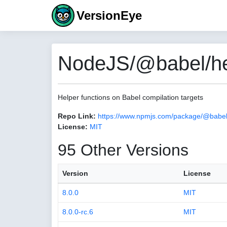
VersionEye
NodeJS/@babel/help
Helper functions on Babel compilation targets
Repo Link:
https://www.npmjs.com/package/@babel/
License:
MIT
95 Other Versions
Version
License
8.0.0
MIT
8.0.0-rc.6
MIT