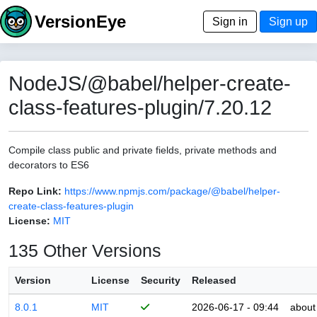
VersionEye
Sign in
Sign up
NodeJS/@babel/helper-create-
class-features-plugin/7.20.12
Compile class public and private fields, private methods and
decorators to ES6
Repo Link:
https://www.npmjs.com/package/@babel/helper-
create-class-features-plugin
License:
MIT
135 Other Versions
Version
License
Security
Released
8.0.1
MIT
2026-06-17 - 09:44
about