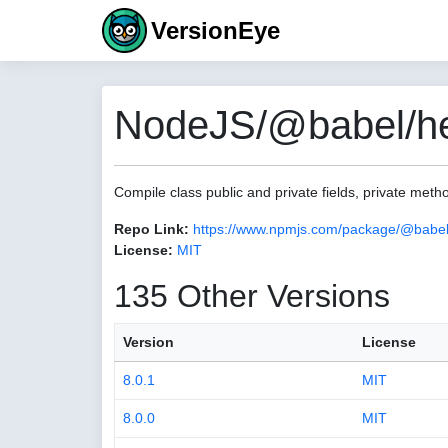
VersionEye
NodeJS/@babel/help
Compile class public and private fields, private met
Repo Link:
https://www.npmjs.com/package/@babel/h
License:
MIT
135 Other Versions
Version
License
8.0.1
MIT
8.0.0
MIT