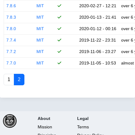
7.8.6
MIT
2020-02-27 - 12:21
over 6
7.8.3
MIT
2020-01-13 - 21:41
over 6
7.8.0
MIT
2020-01-12 - 00:16
over 6
7.7.4
MIT
2019-11-22 - 23:31
over 6
7.7.2
MIT
2019-11-06 - 23:27
over 6
7.7.0
MIT
2019-11-05 - 10:53
almost
1
2
About
Legal
Mission
Terms