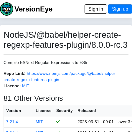
VersionEye
Sign in
Sign up
NodeJS/@babel/helper-create-
regexp-features-plugin/8.0.0-rc.3
Compile ESNext Regular Expressions to ES5
Repo Link:
https://www.npmjs.com/package/@babel/helper-
create-regexp-features-plugin
License:
MIT
81 Other Versions
Version
License
Security
Released
7.21.4
MIT
2023-03-31 - 09:01
over 3