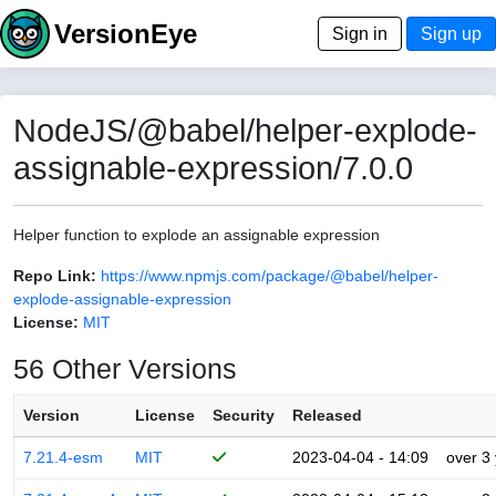
VersionEye
Sign in
Sign up
NodeJS/@babel/helper-explode-
assignable-expression/7.0.0
Helper function to explode an assignable expression
Repo Link:
https://www.npmjs.com/package/@babel/helper-
explode-assignable-expression
License:
MIT
56 Other Versions
Version
License
Security
Released
7.21.4-esm
MIT
2023-04-04 - 14:09
over 3