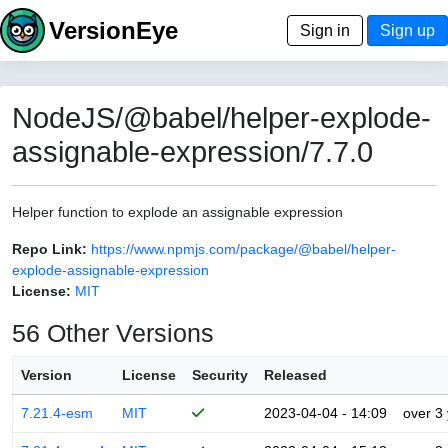
VersionEye
Sign in
Sign up
NodeJS/@babel/helper-explode-
assignable-expression/7.7.0
Helper function to explode an assignable expression
Repo Link:
https://www.npmjs.com/package/@babel/helper-
explode-assignable-expression
License:
MIT
56 Other Versions
Version
License
Security
Released
7.21.4-esm
MIT
2023-04-04 - 14:09
over 3