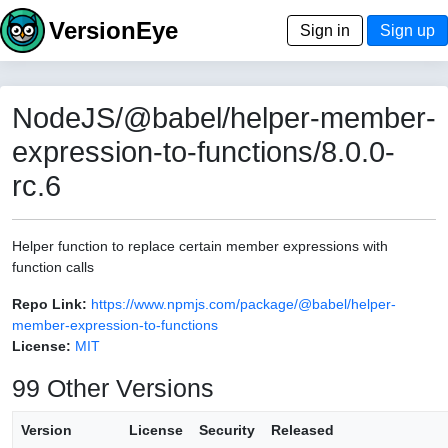
VersionEye
Sign in
Sign up
NodeJS/@babel/helper-member-
expression-to-functions/8.0.0-
rc.6
Helper function to replace certain member expressions with
function calls
Repo Link:
https://www.npmjs.com/package/@babel/helper-
member-expression-to-functions
License:
MIT
99 Other Versions
Version
License
Security
Released