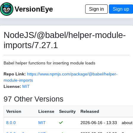
VersionEye
Sign in
Sign up
NodeJS/@babel/helper-module-
imports/7.27.1
Babel helper functions for inserting module loads
Repo Link:
https://www.npmjs.com/package/@babel/helper-
module-imports
License:
MIT
97 Other Versions
Version
License
Security
Released
8.0.0
MIT
2026-06-16 - 13:33
about