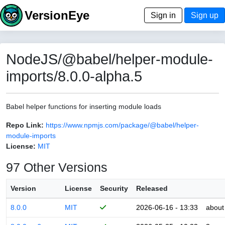
VersionEye
Sign in
Sign up
NodeJS/@babel/helper-module-
imports/8.0.0-alpha.5
Babel helper functions for inserting module loads
Repo Link:
https://www.npmjs.com/package/@babel/helper-
module-imports
License:
MIT
97 Other Versions
Version
License
Security
Released
8.0.0
MIT
2026-06-16 - 13:33
about