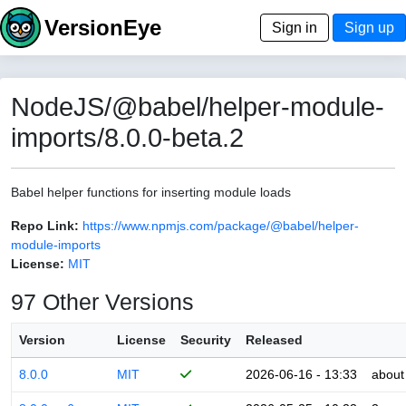
VersionEye
Sign in
Sign up
NodeJS/@babel/helper-module-
imports/8.0.0-beta.2
Babel helper functions for inserting module loads
Repo Link:
https://www.npmjs.com/package/@babel/helper-
module-imports
License:
MIT
97 Other Versions
Version
License
Security
Released
8.0.0
MIT
2026-06-16 - 13:33
about