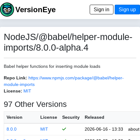
VersionEye
Sign in
Sign up
NodeJS/@babel/helper-module-
imports/8.0.0-alpha.4
Babel helper functions for inserting module loads
Repo Link:
https://www.npmjs.com/package/@babel/helper-
module-imports
License:
MIT
97 Other Versions
Version
License
Security
Released
8.0.0
MIT
2026-06-16 - 13:33
about