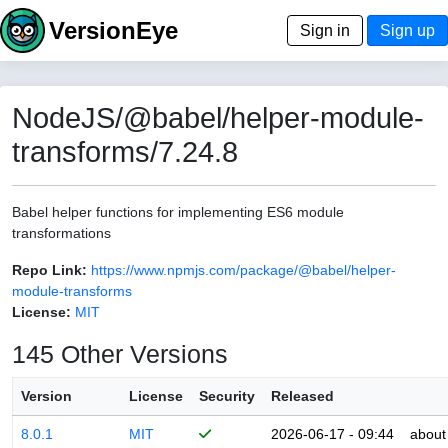
VersionEye
Sign in
Sign up
NodeJS/@babel/helper-module-
transforms/7.24.8
Babel helper functions for implementing ES6 module
transformations
Repo Link:
https://www.npmjs.com/package/@babel/helper-
module-transforms
License:
MIT
145 Other Versions
Version
License
Security
Released
8.0.1
MIT
2026-06-17 - 09:44
about