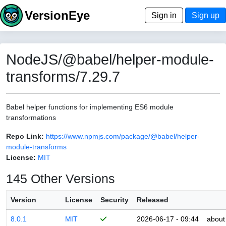
VersionEye
Sign in
Sign up
NodeJS/@babel/helper-module-
transforms/7.29.7
Babel helper functions for implementing ES6 module
transformations
Repo Link:
https://www.npmjs.com/package/@babel/helper-
module-transforms
License:
MIT
145 Other Versions
Version
License
Security
Released
8.0.1
MIT
2026-06-17 - 09:44
about