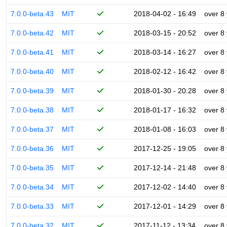
7.0.0-beta.43
MIT
2018-04-02 - 16:49
over 8
7.0.0-beta.42
MIT
2018-03-15 - 20:52
over 8
7.0.0-beta.41
MIT
2018-03-14 - 16:27
over 8
7.0.0-beta.40
MIT
2018-02-12 - 16:42
over 8
7.0.0-beta.39
MIT
2018-01-30 - 20:28
over 8
7.0.0-beta.38
MIT
2018-01-17 - 16:32
over 8
7.0.0-beta.37
MIT
2018-01-08 - 16:03
over 8
7.0.0-beta.36
MIT
2017-12-25 - 19:05
over 8
7.0.0-beta.35
MIT
2017-12-14 - 21:48
over 8
7.0.0-beta.34
MIT
2017-12-02 - 14:40
over 8
7.0.0-beta.33
MIT
2017-12-01 - 14:29
over 8
7.0.0-beta.32
MIT
2017-11-12 - 13:34
over 8