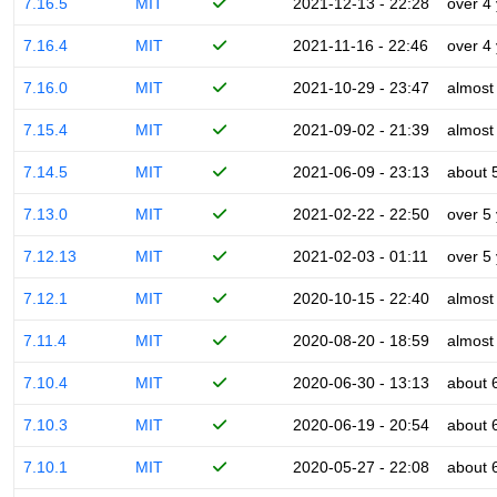
7.16.5
MIT
2021-12-13 - 22:28
over 4
7.16.4
MIT
2021-11-16 - 22:46
over 4
7.16.0
MIT
2021-10-29 - 23:47
almost
7.15.4
MIT
2021-09-02 - 21:39
almost
7.14.5
MIT
2021-06-09 - 23:13
about 
7.13.0
MIT
2021-02-22 - 22:50
over 5
7.12.13
MIT
2021-02-03 - 01:11
over 5
7.12.1
MIT
2020-10-15 - 22:40
almost
7.11.4
MIT
2020-08-20 - 18:59
almost
7.10.4
MIT
2020-06-30 - 13:13
about 
7.10.3
MIT
2020-06-19 - 20:54
about 
7.10.1
MIT
2020-05-27 - 22:08
about 