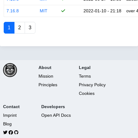
7.16.8
MIT
2022-01-10 - 21:18
over 
1
2
3
About
Legal
Mission
Terms
Principles
Privacy Policy
Cookies
Contact
Developers
Imprint
Open API Docs
Blog