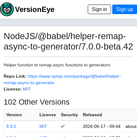
VersionEye
Sign in
Sign up
NodeJS/@babel/helper-remap-
async-to-generator/7.0.0-beta.42
Helper function to remap async functions to generators
Repo Link:
https://www.npmjs.com/package/@babel/helper-
remap-async-to-generator
License:
MIT
102 Other Versions
Version
License
Security
Released
8.0.1
MIT
2026-06-17 - 09:44
about