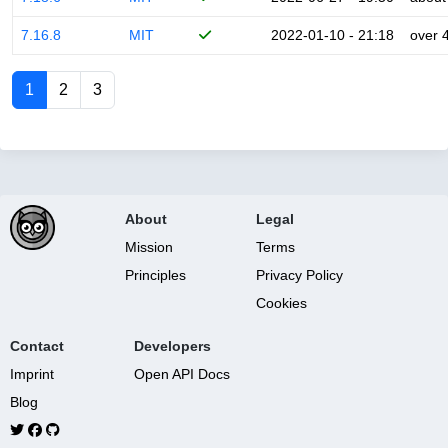
7.16.8
MIT
2022-01-10 - 21:18
over 
1
2
3
About
Legal
Mission
Terms
Principles
Privacy Policy
Cookies
Contact
Developers
Imprint
Open API Docs
Blog