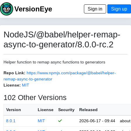
VersionEye
Sign in
Sign up
NodeJS/@babel/helper-remap-
async-to-generator/8.0.0-rc.2
Helper function to remap async functions to generators
Repo Link:
https://www.npmjs.com/package/@babel/helper-
remap-async-to-generator
License:
MIT
102 Other Versions
Version
License
Security
Released
8.0.1
MIT
2026-06-17 - 09:44
about