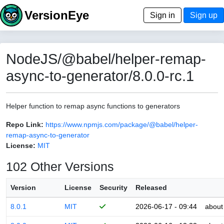
VersionEye
Sign in
Sign up
NodeJS/@babel/helper-remap-
async-to-generator/8.0.0-rc.1
Helper function to remap async functions to generators
Repo Link:
https://www.npmjs.com/package/@babel/helper-
remap-async-to-generator
License:
MIT
102 Other Versions
Version
License
Security
Released
8.0.1
MIT
2026-06-17 - 09:44
about