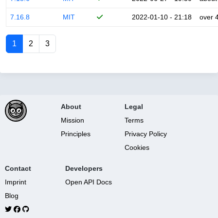
7.16.8
MIT
2022-01-10 - 21:18
over 
1
2
3
About
Legal
Mission
Terms
Principles
Privacy Policy
Cookies
Contact
Developers
Imprint
Open API Docs
Blog