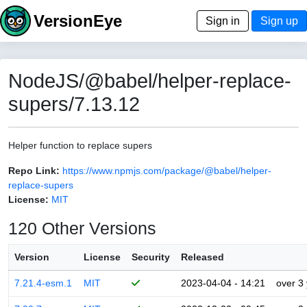
VersionEye
Sign in
Sign up
NodeJS/@babel/helper-replace-
supers/7.13.12
Helper function to replace supers
Repo Link:
https://www.npmjs.com/package/@babel/helper-
replace-supers
License:
MIT
120 Other Versions
Version
License
Security
Released
7.21.4-esm.1
MIT
2023-04-04 - 14:21
over 3