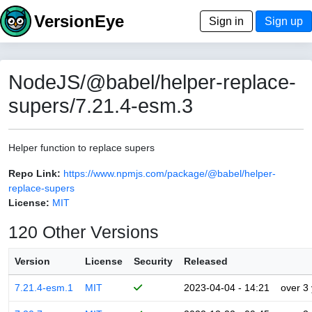
VersionEye
Sign in
Sign up
NodeJS/@babel/helper-replace-
supers/7.21.4-esm.3
Helper function to replace supers
Repo Link:
https://www.npmjs.com/package/@babel/helper-
replace-supers
License:
MIT
120 Other Versions
Version
License
Security
Released
7.21.4-esm.1
MIT
2023-04-04 - 14:21
over 3